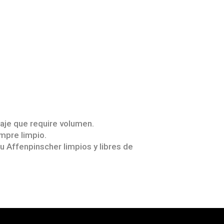
aje que require volumen.
empre limpio.
u Affenpinscher limpios y libres de