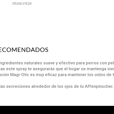
mascotas
Comprar en
Comprar en
Magistral Royal
Magistral Royal
 RECOMENDADOS
ngredientes naturales suave y efectivo para perros con pel
pasas este spray te asegurarás que el hogar se mantenga si
ución Magi-Otic es muy eficaz para mantener los oídos de t
las secreciones alrededor de los ojos de tu Affenpinscher.