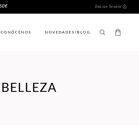
 60€
Iniciar Sesión
CONÓCENOS
NOVEDADES/BLOG
No hay productos en el
carrito.
 BELLEZA