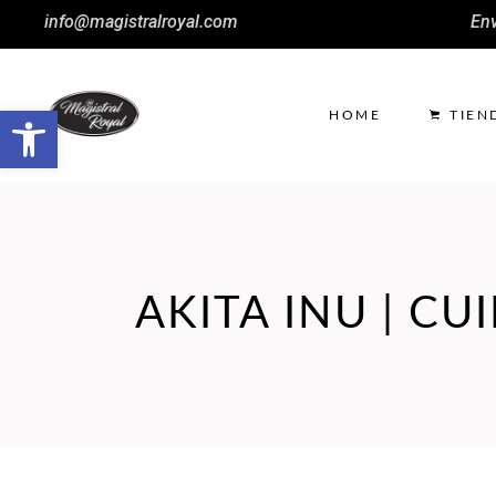
info@magistralroyal.com
Env
Abrir barra de herramientas
HOME
TIEN
AKITA INU | C