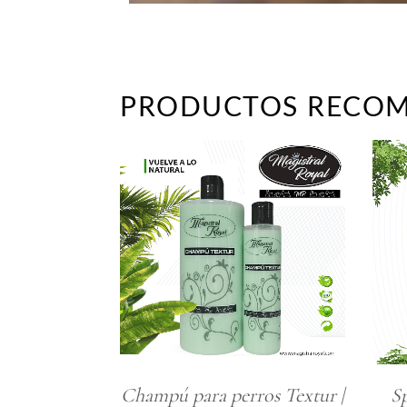
PRODUCTOS RECO
Champú para perros Textur |
S