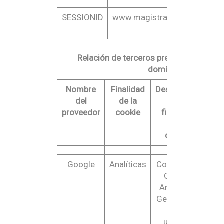
SESSIONID
www.magistralroyal.com
Es
Relación de terceros prestadores de se
dominio www.patica
Nombre
Finalidad
Descripción
S
del
de la
de la
sob
proveedor
cookie
finalidad
de la
cookie
Google
Analíticas
Cookies de
htt
Google
/an
Analytics.
/
Generan un
ID de
usuario