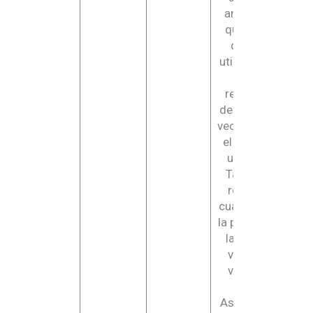
anónimo,
que es el
que se
utiliza para
hacer
recuento
de cuantas
veces visita
el sitio un
usuario.
También
registra
cuando fue
la primera y
la última
vez que
visitó la
web.
Asimismo,