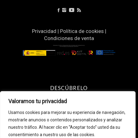
Privacidad
|
Política de cookies
|
Condiciones de venta
DESCÚBRELO
Resultado un pelo más sano &
Valoramos tu privacidad
brillante
Usamos cookies para mejorar su experiencia de navegación,
Recomendaciones según Raza
mostrarle anuncios o contenidos personalizados y analizar
¿Eres profesional de peluquería
nuestro tráfico. Al hacer clic en “Aceptar todo” usted da su
canina o veterinaria? Accede aquí
consentimiento a nuestro uso de las cookies.