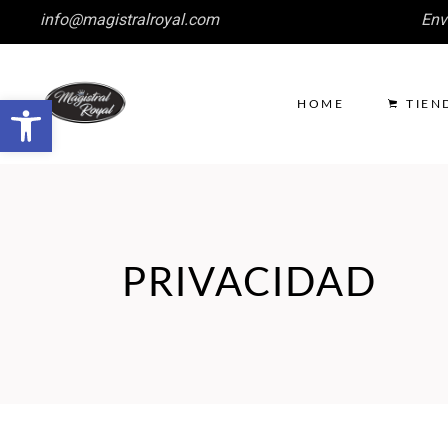
info@magistralroyal.com
Env
Abrir barra de herramientas
HOME
TIEN
PRIVACIDAD