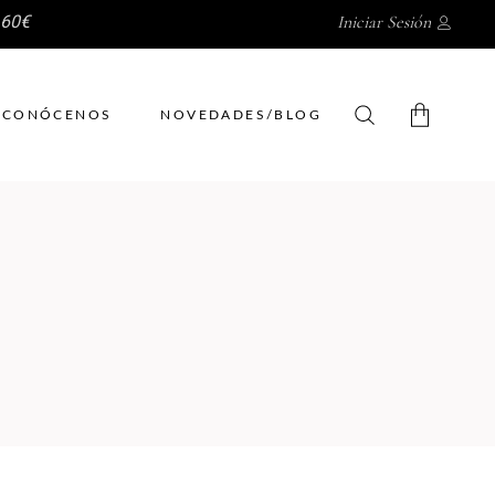
 60€
Iniciar Sesión
CONÓCENOS
NOVEDADES/BLOG
No hay productos en el
carrito.