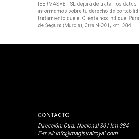
IBERMASVET SL dejará de tratar los datos, s
informamos sobre tu derecho de portabilida
tratamiento que el Cliente nos indique. Para
de Segura (Murcia), Ctra N-301, km. 384.
CONTACTO
Dirección:
Ctra. Nacional 301 km 384
E-mail:
info@magistralroyal.com