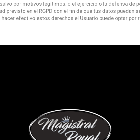
alvo por motivos legítimos, o el ejercicio o la defensa de p
d previsto en el RGPD con el fin de que tus datos puedan ser
 hacer efectivo estos derechos el Usuario puede optar por re