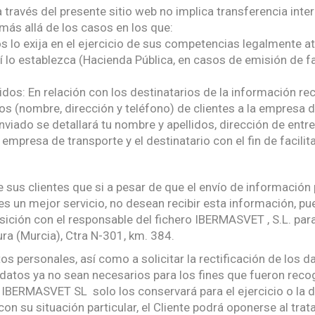
a través del presente sitio web no implica transferencia in
 más allá de los casos en los que:
os lo exija en el ejercicio de sus competencias legalmente a
í lo establezca (Hacienda Pública, en casos de emisión de 
idos: En relación con los destinatarios de la información r
os (nombre, dirección y teléfono) de clientes a la empresa d
viado se detallará tu nombre y apellidos, dirección de entr
a empresa de transporte y el destinatario con el fin de facili
sus clientes que si a pesar de que el envío de información 
es un mejor servicio, no desean recibir esta información, p
sición con el responsable del fichero IBERMASVET , S.L. para 
ra (Murcia), Ctra N-301, km. 384.
os personales, así como a solicitar la rectificación de los da
datos ya no sean necesarios para los fines que fueron recogid
o IBERMASVET SL solo los conservará para el ejercicio o la
on su situación particular, el Cliente podrá oponerse al tra