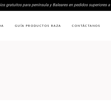
íos gratuitos para península y Baleares en pedidos superiores a
DA
GUÍA PRODUCTOS RAZA
CONTÁCTANOS