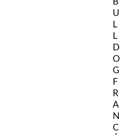
B
U
L
L
D
O
G
F
R
A
N
C