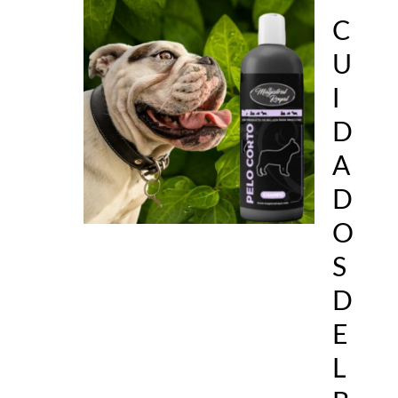
C
U
I
D
A
D
O
S
D
E
L