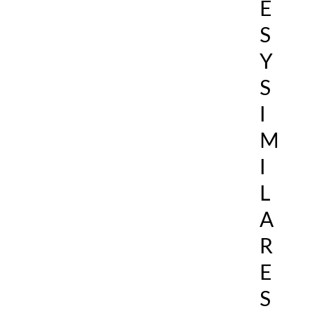
É
S
Y
S
I
M
I
L
A
R
E
S