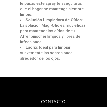
le pasas este spray te asegurarás
que el hogar se mantenga siempre
limpio.
Solución Limpiadora de Oídos:
La solución Magi-Otic es muy eficaz
para mantener los oídos de tu
Affenpinscher limpios y libres de
infecciones.
Lacrix:
Ideal para limpiar
suavemente las secreciones
alrededor de los ojos.
CONTACTO