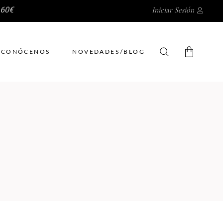
 60€
Iniciar Sesión
CONÓCENOS
NOVEDADES/BLOG
No hay productos en el
carrito.