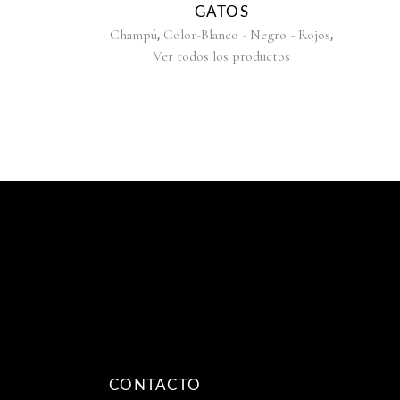
GATOS
,
,
Champú
Color-Blanco - Negro - Rojos
Ver todos los productos
CONTACTO