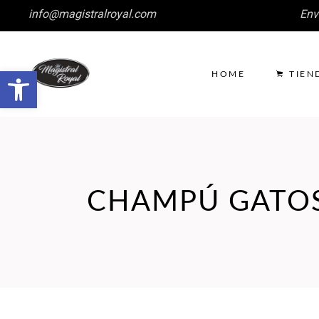
info@magistralroyal.com
Env
Abrir barra de herramientas
HOME
TIEN
CHAMPÚ GATO