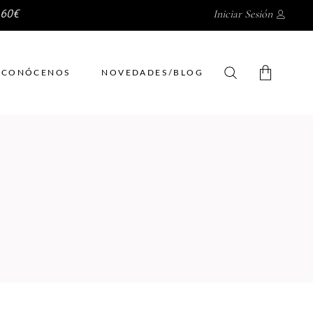
 60€
Iniciar Sesión
CONÓCENOS
NOVEDADES/BLOG
No hay productos en el
carrito.