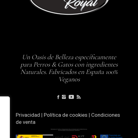
Un Oasis de Belleza específicamente
para Perros & Gatos con ingredientes
Naturales. Fabricados en España 100%
Veganos
Privacidad
|
Política de cookies
|
Condiciones
de venta