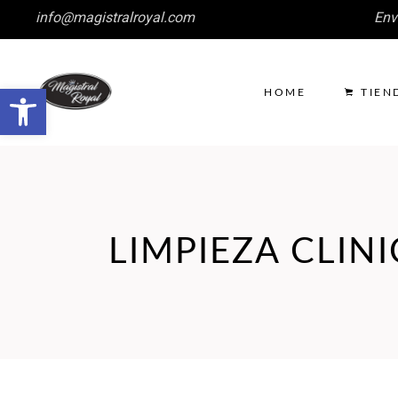
info@magistralroyal.com
Env
Abrir barra de herramientas
HOME
TIEN
LIMPIEZA CLIN