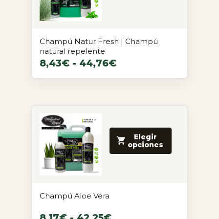
Champú Natur Fresh | Champú
natural repelente
8,43
€
-
44,76
€
Elegir
opciones
Champú Aloe Vera
8,17
€
-
42,25
€