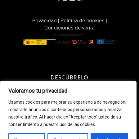
Privacidad
|
Política de cookies
|
Condiciones de venta
DESCÚBRELO
Resultado un pelo más sano &
Valoramos tu privacidad
brillante
Usamos cookies para mejorar su experiencia de navegación,
Recomendaciones según Raza
mostrarle anuncios o contenidos personalizados y analizar
¿Eres profesional de peluquería
nuestro tráfico. Al hacer clic en “Aceptar todo” usted da su
canina o veterinaria? Accede aquí
consentimiento a nuestro uso de las cookies.