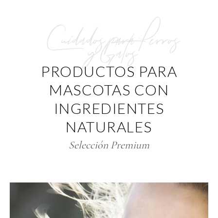
Cuidados para Perros
y Gatos
PRODUCTOS PARA
MASCOTAS CON
INGREDIENTES
NATURALES
Selección Premium