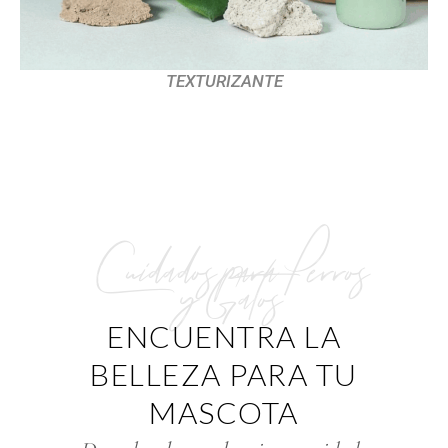
TEXTURIZANTE
Cuidados para Perros
y Gatos
ENCUENTRA LA
BELLEZA PARA TU
MASCOTA