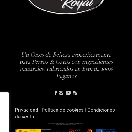
Un Oasis de Belleza específicamente
para Perros & Gatos con ingredientes
Naturales. Fabricados en España 100%
Veganos
Privacidad
|
Política de cookies
|
Condiciones
de venta