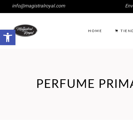
info@magistralroyal.com
Env
Abrir barra de herramientas
HOME
TIEN
PERFUME PRIM