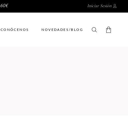
 60€
Iniciar Sesión
CONÓCENOS
NOVEDADES/BLOG
No hay productos en el
carrito.