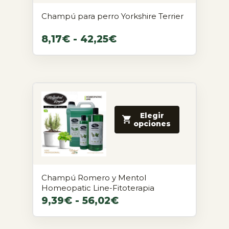
Champú para perro Yorkshire Terrier
8,17
€
-
42,25
€
Elegir
opciones
Champú Romero y Mentol
Homeopatic Line-Fitoterapia
9,39
€
-
56,02
€