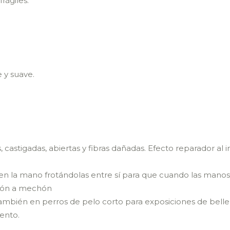
frágiles.
te y suave.
castigadas, abiertas y fibras dañadas. Efecto reparador al in
 en la mano frotándolas entre sí para que cuando las manos
echón a mechón
ambién en perros de pelo corto para exposiciones de bel
iento.