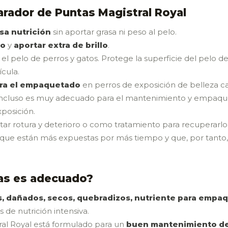
rador de Puntas Magistral Royal
sa nutrición
sin aportar grasa ni peso al pelo.
do
y
aportar extra de brillo
.
el pelo de perros y gatos. Protege la superficie del pelo 
cula.
para el empaquetado
en perros de exposición de belleza 
zu, incluso es muy adecuado para el mantenimiento y empaqu
posición.
itar rotura y deterioro o como tratamiento para recuperarlo
o que están más expuestas por más tiempo y que, por tanto,
as es adecuado?
les, dañados, secos, quebradizos, nutriente para emp
de nutrición intensiva.
al Royal está formulado para un
buen mantenimiento de