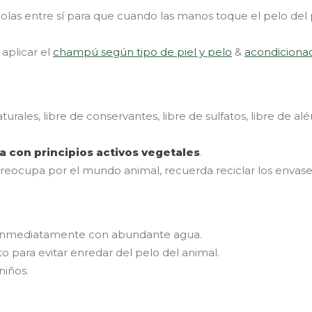
las entre sí para que cuando las manos toque el pelo del pe
aplicar el
champú según tipo de piel y pelo
&
acondiciona
urales, libre de conservantes, libre de sulfatos, libre de a
a con principios activos vegetales
.
reocupa por el mundo animal, recuerda reciclar los envases
ar inmediatamente con abundante agua.
to para evitar enredar del pelo del animal.
niños.