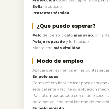
Protección
de la fibra capilar y los pelos 
Sella
la cutícula.
Protector térmico.
¿Qué puedo esperar?
Pelo
del perro o gato
más sano
, brillan
Pelaje reparado
y fortalecido.
Manto con
más vitalidad
.
Modo de empleo
Aplicar con las manos en las puntas secas, 
En pelo seco
Como efecto final: aplicar poca cantidad
esté caliente y facilite su aplicación m
Para el empaquetado con el pelo seco, t
brillo natural con total libertad de movim
En pelo mojado