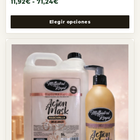
11,92
€
-
71,24
€
Elegir opciones