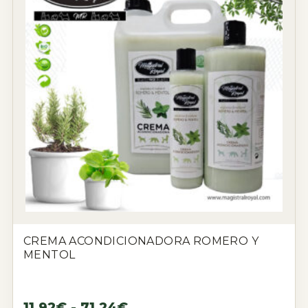
CREMA ACONDICIONADORA ROMERO Y
MENTOL
11,92
€
-
71,24
€