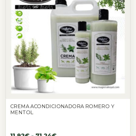
CREMA ACONDICIONADORA ROMERO Y
MENTOL
11,92
€
-
71,24
€